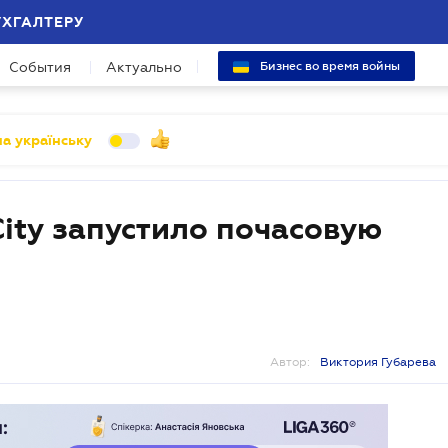
УХГАЛТЕРУ
События
Актуально
Бизнес во время войны
а українську
ity запустило почасовую
Автор:
Виктория Губарева