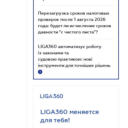
Перезагрузка сроков налоговых
проверок после 1 августа 2026
года: будет ли исчисление сроков
давности "с чистого листа"?
LIGA360 автоматизує роботу
із законами та
судовою практикою: нові
інструменти для точніших рішень
R
LIGA360 меняется
для тебя!