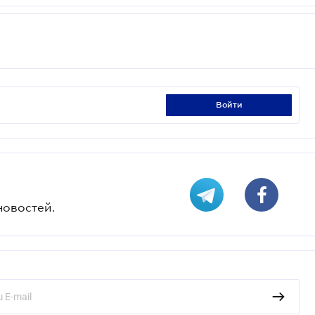
войти
новостей.