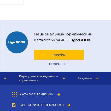
Национальный юридический
Liga:BOOK
каталог Украины
ТАРИФЫ
ПОДРОБНЕЕ
Периодические издания и
Академия
справочники
ЮРИСТ&ЗАКОН
АКАДЕМИЯ ЛІГА:ЗАКОН
КАТАЛОГ РЕШЕНИЙ
БУХГАЛТЕР&ЗАКОН
ВСЕ ТАРИФЫ ЛІГА:ЗАКОН
ВЕСТНИК МСФО