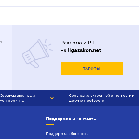
й
Реклама и PR
ligazakon.net
на
ТАРИФЫ
Сервисы анализа и
Сервисы электронной отчетности и
мониторинга
документооборота
CONTR AGENT
Liga:REPORT
Поддержка и контакты
SMS-МАЯК
VERDICTUM
Поддержка абонентов