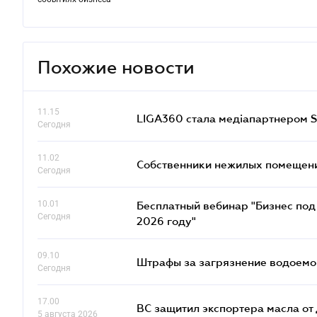
Похожие новости
11.15
LIGA360 стала медіапартнером S
Сегодня
11.02
Собственники нежилых помещений
Сегодня
10.01
Бесплатный вебинар "Бизнес под 
Сегодня
2026 году"
09.10
Штрафы за загрязнение водоемов
Сегодня
17.00
ВС защитил экспортера масла о
5 августа 2026