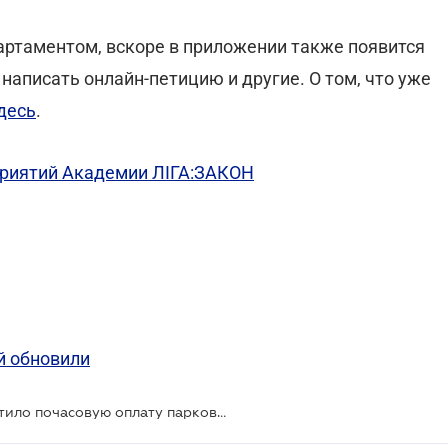
ртаментом, вскоре в приложении также появится
написать онлайн-петицию и другие. О том, что уже
десь
.
риятий Академии ЛІГА:ЗАКОН
й обновили
Приложение Kyiv Smart City запустило почасовую оплату парковки