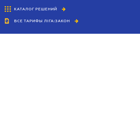
КАТАЛОГ РЕШЕНИЙ
ВСЕ ТАРИФЫ ЛІГА:ЗАКОН
Сотрудничество
Агенты
Дилеры
Политика
конфиденциальности
Условия использования
сайта
Реклама
Блог
Новости компании
Руководства
Каталоги компаний