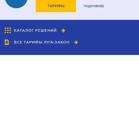
ТАРИФЫ
ПОДРОБНЕЕ
КАТАЛОГ РЕШЕНИЙ
ВСЕ ТАРИФЫ ЛІГА:ЗАКОН
Сотрудничество
Агенты
Дилеры
Политика
конфиденциальности
Условия использования
сайта
Реклама
Блог