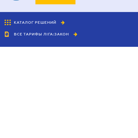
КАТАЛОГ РЕШЕНИЙ
ВСЕ ТАРИФЫ ЛІГА:ЗАКОН
Сотрудничество
Агенты
Дилеры
Политика
конфиденциальности
Условия использования
сайта
Реклама
Блог
Новости компании