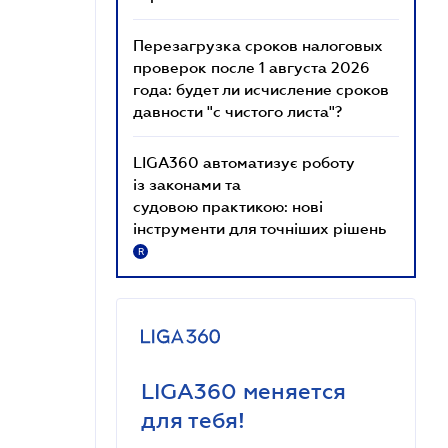
Перезагрузка сроков налоговых
проверок после 1 августа 2026
года: будет ли исчисление сроков
давности "с чистого листа"?
LIGA360 автоматизує роботу
із законами та
судовою практикою: нові
інструменти для точніших рішень
R
LIGA360 меняется
для тебя!