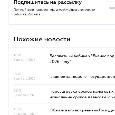
Подпишитесь на рассылку
Получайте по понедельникам weekly-digest о ключевых
событиях бизнеса
Похожие новости
10.01
Бесплатный вебинар "Бизнес под 
6 августа 2026
2026 году"
09.00
Главное за неделю: государстве
3 августа 2026
09.47
Перезагрузка сроков налоговых п
31 июля 2026
исчисление сроков давности "с чи
15.29
Обжаловать акт ревизии Госаудит
30 июля 2026