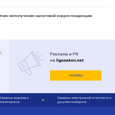
ричин неполучения налоговой корреспонденции
й
Реклама и PR
ligazakon.net
на
ТАРИФЫ
Сервисы анализа и
Сервисы электронной отчетности и
мониторинга
документооборота
CONTR AGENT
Liga:REPORT