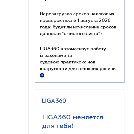
Перезагрузка сроков налоговых
проверок после 1 августа 2026
года: будет ли исчисление сроков
давности "с чистого листа"?
LIGA360 автоматизує роботу
із законами та
судовою практикою: нові
інструменти для точніших рішень
R
LIGA360 меняется
для тебя!