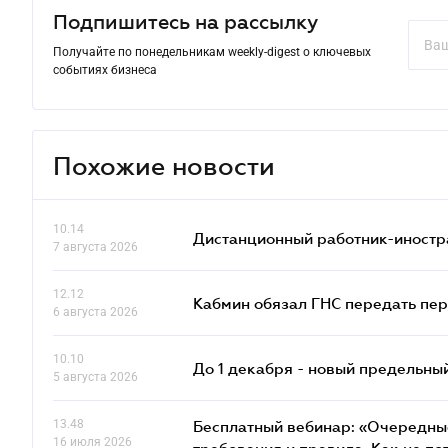
Подпишитесь на рассылку
Получайте по понедельникам weekly-digest о ключевых
событиях бизнеса
Похожие новости
10.14
Дистанционный работник-иностр
7 августа 2026
12.12
Кабмин обязал ГНС передать пер
6 августа 2026
10.10
До 1 декабря - новый предельны
5 августа 2026
13.48
Бесплатный вебинар: «Очередные
16 июля 2026