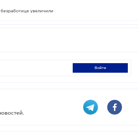
 безработице увеличили
войти
новостей.