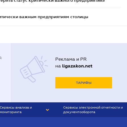
терять статус критически важного предприятия»
итически важным предприятиям столицы
й
Реклама и PR
ligazakon.net
на
ТАРИФЫ
Сервисы анализа и
Сервисы электронной отчетности и
мониторинга
документооборота
CONTR AGENT
Liga:REPORT