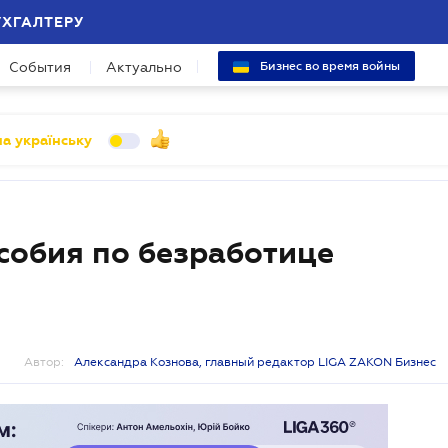
УХГАЛТЕРУ
События
Актуально
Бизнес во время войны
а українську
обия по безработице
Автор:
Александра Кознова, главный редактор LIGA ZAKON Бизнес