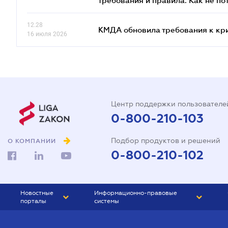
требования и правила. Как не по
12.28
КМДА обновила требования к кр
16 июля 2026
Центр поддержки пользователе
0-800-210-103
Подбор продуктов и решений
О КОМПАНИИ
0-800-210-102
Новостные
Информационно-правовые
порталы
системы
ЮРЛИГА
Право Украины