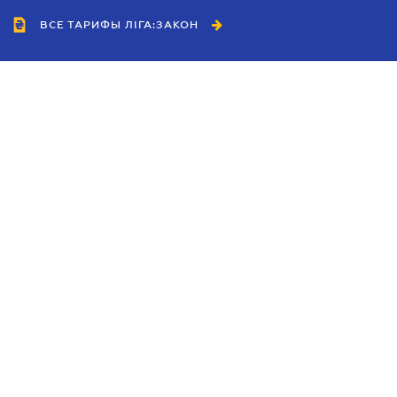
ВСЕ ТАРИФЫ ЛІГА:ЗАКОН
Сотрудничество
Агенты
Дилеры
Политика
конфиденциальности
Условия использования
сайта
Реклама
Блог
Новости компании
Руководства
Каталоги компаний
Темы в центре внимания