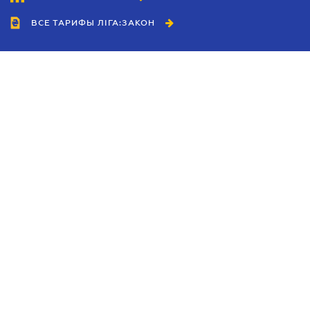
ВСЕ ТАРИФЫ ЛІГА:ЗАКОН
Сотрудничество
Агенты
Дилеры
Политика
конфиденциальности
Условия использования
сайта
Реклама
Блог
Новости компании
Руководства
Каталоги компаний
Темы в центре внимания