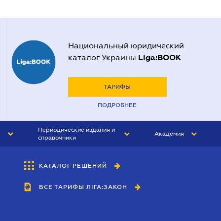
Национальный юридический
Liga:BOOK
каталог Украины
ТАРИФЫ
ПОДРОБНЕЕ
Периодические издания и
Академия
справочники
ЮРИСТ&ЗАКОН
АКАДЕМИЯ ЛІГА:ЗАКОН
КАТАЛОГ РЕШЕНИЙ
БУХГАЛТЕР&ЗАКОН
ВСЕ ТАРИФЫ ЛІГА:ЗАКОН
ВЕСТНИК МСФО
ИНТЕРБУХ