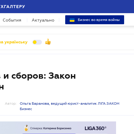
УХГАЛТЕРУ
События
Актуально
Бизнес во время войны
а українську
 и сборов: Закон
н
Автор:
Ольга Баранова, ведущий юрист-аналитик ЛІГА:ЗАКОН
Бизнес