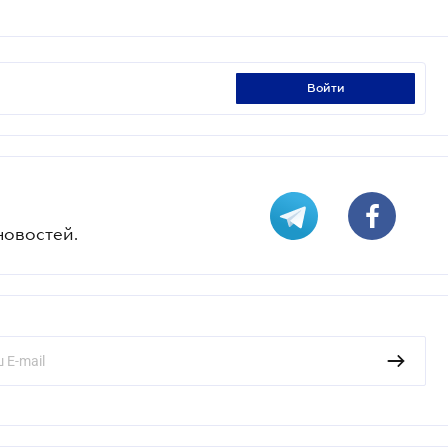
войти
новостей.