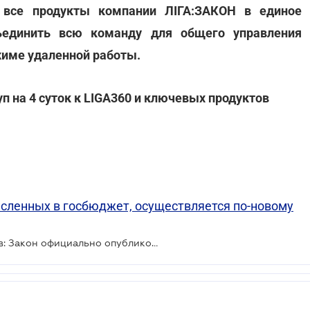
а все продукты компании ЛІГА:ЗАКОН в единое
ъединить всю команду для общего управления
жиме удаленной работы.
п на 4 суток к LIGA360 и ключевых продуктов
исленных в госбюджет, осуществляется по-новому
Единый счет для налогов и сборов: Закон официально опубликован