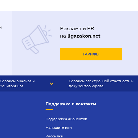
й
Реклама и PR
ligazakon.net
на
ТАРИФЫ
Сервисы анализа и
Сервисы электронной отчетности и
мониторинга
документооборота
CONTR AGENT
Liga:REPORT
Поддержка и контакты
SMS-МАЯК
VERDICTUM
Поддержка абонентов
Напишите нам
SEMANTRUM
Рассылки