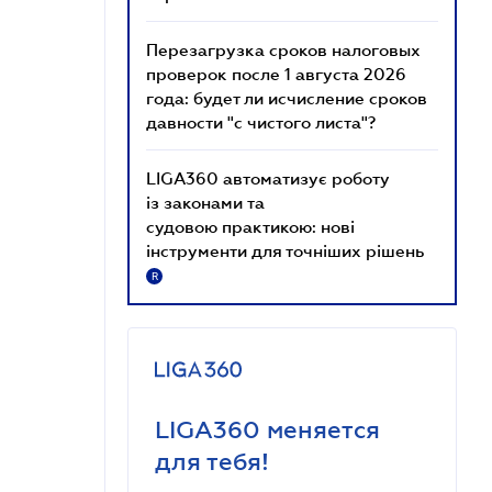
Перезагрузка сроков налоговых
проверок после 1 августа 2026
года: будет ли исчисление сроков
давности "с чистого листа"?
LIGA360 автоматизує роботу
із законами та
судовою практикою: нові
інструменти для точніших рішень
R
LIGA360 меняется
для тебя!