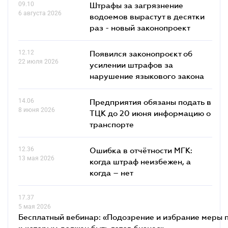
09.10
Штрафы за загрязнение
6 августа 2026
водоемов вырастут в десятки
раз - новый законопроект
12.12
Появился законопроєкт об
22 июля 2026
усилении штрафов за
нарушение языкового закона
14.06
Предприятия обязаны подать в
8 июня 2026
ТЦК до 20 июня информацию о
транспорте
12.36
Ошибка в отчётности МГК:
13 мая 2026
когда штраф неизбежен, а
когда – нет
17.37
5 мая 2026
Бесплатный вебинар: «Подозрение и избрание меры п
к которым должен быть готов бизнес»