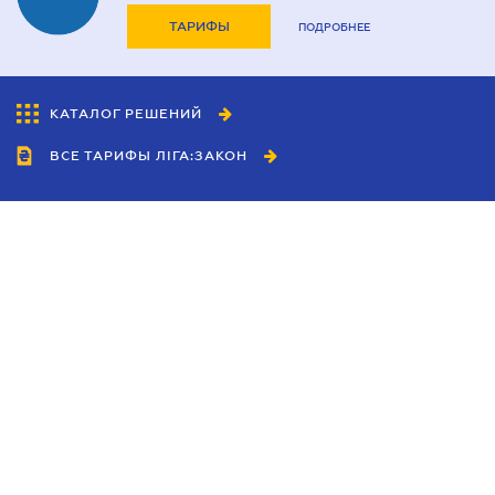
ТАРИФЫ
ПОДРОБНЕЕ
КАТАЛОГ РЕШЕНИЙ
ВСЕ ТАРИФЫ ЛІГА:ЗАКОН
Сотрудничество
Агенты
Дилеры
Политика
конфиденциальности
Условия использования
сайта
Реклама
Блог