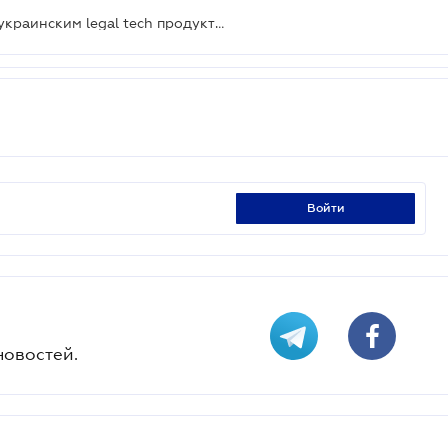
Legal Startup Crash Test №27: Как украинским legal tech продуктам живется на карантине
войти
новостей.