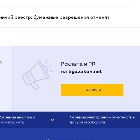
тничий реестр: бумажные разрешения отменят
й
Реклама и PR
ligazakon.net
на
ТАРИФЫ
Сервисы анализа и
Сервисы электронной отчетности и
мониторинга
документооборота
CONTR AGENT
Liga:REPORT