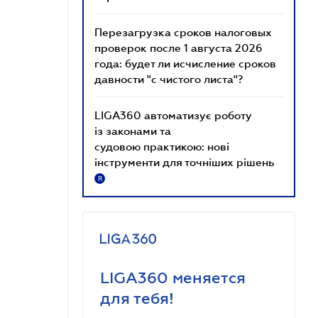
Перезагрузка сроков налоговых
проверок после 1 августа 2026
года: будет ли исчисление сроков
давности "с чистого листа"?
LIGA360 автоматизує роботу
із законами та
судовою практикою: нові
інструменти для точніших рішень
R
LIGA360 меняется
для тебя!