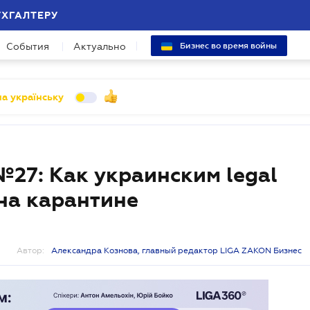
УХГАЛТЕРУ
События
Актуально
Бизнес во время войны
а українську
 №27: Как украинским legal
на карантине
Автор:
Александра Кознова, главный редактор LIGA ZAKON Бизнес