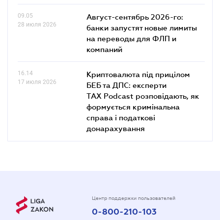
09.05
Август-сентябрь 2026-го:
28 июля 2026
банки запустят новые лимиты
на переводы для ФЛП и
компаний
16.14
Криптовалюта під прицілом
17 июля 2026
БЕБ та ДПС: експерти
TAX Podcast розповідають, як
формується кримінальна
справа і податкові
донарахування
Центр поддержки пользователей
0-800-210-103