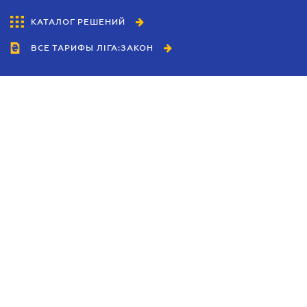
КАТАЛОГ РЕШЕНИЙ
ВСЕ ТАРИФЫ ЛІГА:ЗАКОН
Сотрудничество
Агенты
Дилеры
Политика
конфиденциальности
Условия использования
сайта
Реклама
Блог
Новости компании
Руководства
Каталоги компаний