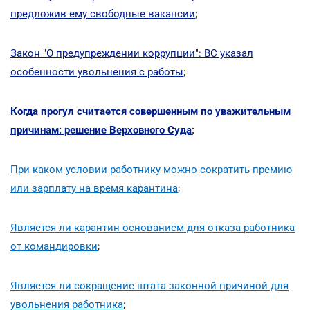
предложив ему свободные вакансии
;
Закон "О предупреждении коррупции": ВС указал
особенности увольнения с работы
;
Когда прогул считается совершенным по уважительным
причинам: решение Верховного Суда
;
При каком условии работнику можно сократить премию
или зарплату на время карантина
;
Является ли карантин основанием для отказа работника
от командировки
;
Является ли сокращение штата законной причиной для
увольнения работника
;