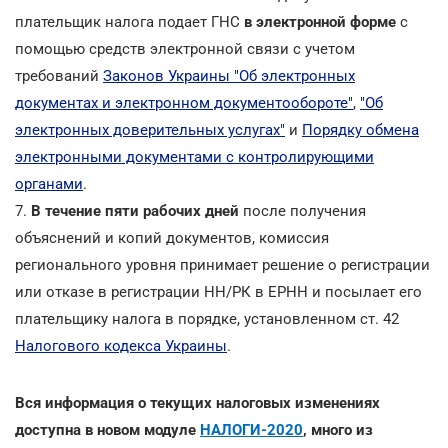
плательщик налога подает ГНС
в электронной форме
с
помощью средств электронной связи с учетом
требований
Законов Украины "Об электронных
документах и электронном документообороте"
,
"Об
электронных доверительных услугах"
и
Порядку обмена
электронными документами с контролирующими
органами
.
7.
В течение пяти рабочих дней
после получения
объяснений и копий документов, комиссия
регионального уровня принимает решение о регистрации
или отказе в регистрации НН/РК в ЕРНН и посылает его
плательщику налога в порядке, установленном ст. 42
Налогового кодекса Украины
.
Вся информация о текущих налоговых изменениях
доступна в новом модуле
НАЛОГИ-2020
, много из