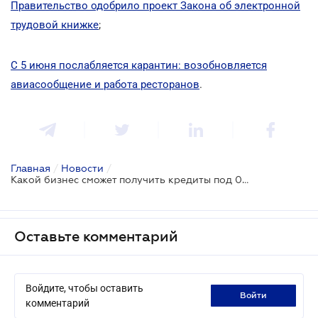
Правительство одобрило проект Закона об электронной
трудовой книжке
;
С 5 июня послабляется карантин: возобновляется
авиасообщение и работа ресторанов
.
Главная
/
Новости
/
Какой бизнес сможет получить кредиты под 0%: инициатива Кабмина
Оставьте комментарий
Войдите, чтобы оставить
войти
комментарий