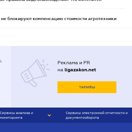
 не блокируют компенсацию стоимости агротехники
й
Реклама и PR
ligazakon.net
на
ТАРИФЫ
Сервисы анализа и
Сервисы электронной отчетности и
мониторинга
документооборота
CONTR AGENT
Liga:REPORT