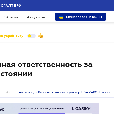
УХГАЛТЕРУ
События
Актуально
Бизнес во время войны
а українську
вная ответственность за
остоянии
Автор:
Александра Кознова, главный редактор LIGA ZAKON Бизнес