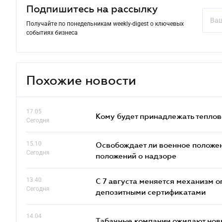
Подпишитесь на рассылку
Получайте по понедельникам weekly-digest о ключевых
событиях бизнеса
Похожие новости
17.05
Кому будет принадлежать теплов
Сегодня
15.10
Освобождает ли военное положен
Сегодня
положений о надзоре
13.40
С 7 августа меняется механизм
Сегодня
депозитными сертификатами
14.04
Табачные компании ожидают нов