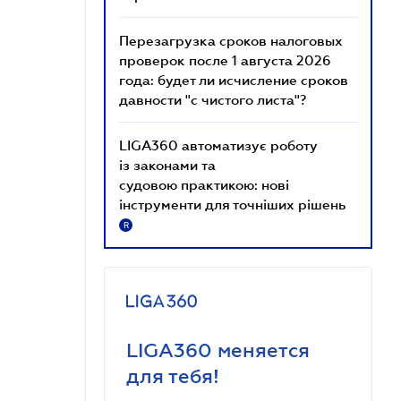
Перезагрузка сроков налоговых
проверок после 1 августа 2026
года: будет ли исчисление сроков
давности "с чистого листа"?
LIGA360 автоматизує роботу
із законами та
судовою практикою: нові
інструменти для точніших рішень
R
LIGA360 меняется
для тебя!