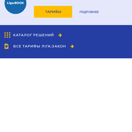
ТАРИФЫ
ПОДРОБНЕЕ
КАТАЛОГ РЕШЕНИЙ
ВСЕ ТАРИФЫ ЛІГА:ЗАКОН
Сотрудничество
Агенты
Дилеры
Политика
конфиденциальности
Условия использования
сайта
Реклама
Блог