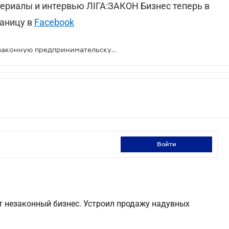
териалы и интервью ЛІГА:ЗАКОН Бизнес теперь в
раницу в
Facebook
ГНС напоминает о штрафах за незаконную предпринимательскую деятельность
войти
ёт незаконный бизнес. Устроил продажу надувных