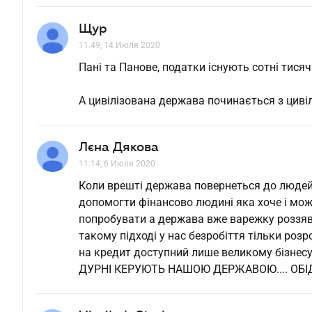
Щур
11.49, 14 Июля 2020
Пані та Панове, податки існують сотні тисяч 
А цивілізована держава починається з циві
Лєна Дякова
11.14, 6 Июля 2020
Коли врешті держава повернеться до люде
допомогти фінансово людині яка хоче і мож
попробувати а держава вже варежку роззявил
такому підході у нас безробіття тільки розр
на кредит доступний лише великому бізнесу.
ДУРНІ КЕРУЮТЬ НАШОЮ ДЕРЖАВОЮ.... ОБІД