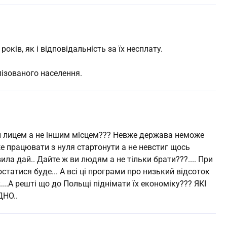
років, як і відповідальність за їх несплату.
лізованого населення.
й лицем а не іншим місцем??? Невже держава неможе
е працювати з нуля стартонути а не невстиг щось
а дай.. Дайте ж ви людям а не тільки брати???.... При
остатися буде... А всі ці програми про низький відсоток
...А решті що до Польщі піднімати їх економіку??? ЯКІ
НО..