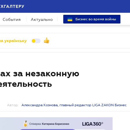
УХГАЛТЕРУ
События
Актуально
Бизнес во время войны
а українську
ах за незаконную
еятельность
Автор:
Александра Кознова, главный редактор LIGA ZAKON Бизнес