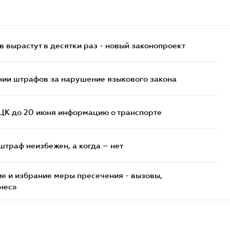
 вырастут в десятки раз - новый законопроект
нии штрафов за нарушение языкового закона
ТЦК до 20 июня информацию о транспорте
штраф неизбежен, а когда – нет
е и избрание меры пресечения - вызовы,
нес»