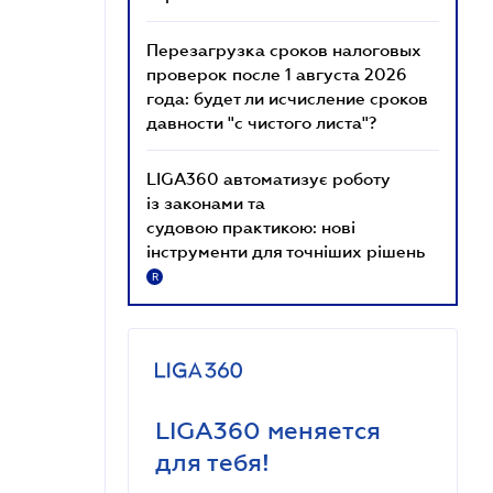
Перезагрузка сроков налоговых
проверок после 1 августа 2026
года: будет ли исчисление сроков
давности "с чистого листа"?
LIGA360 автоматизує роботу
із законами та
судовою практикою: нові
інструменти для точніших рішень
R
LIGA360 меняется
для тебя!