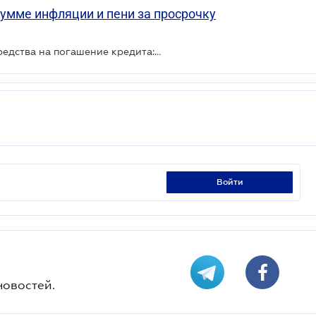
сумме инфляции и пени за просрочку
Банк несвоевременно зачислил средства на погашение кредита: позиция Верховного Суда
войти
новостей.