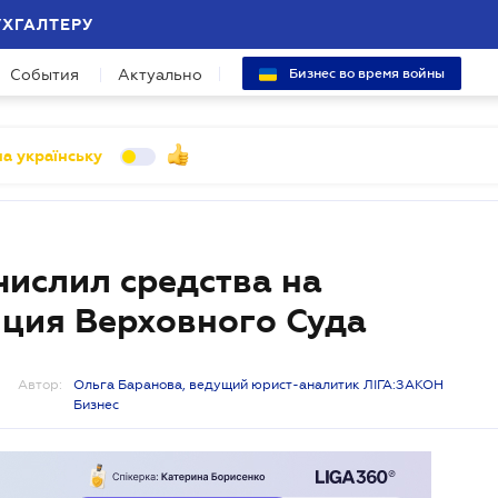
УХГАЛТЕРУ
События
Актуально
Бизнес во время войны
а українську
числил средства на
иция Верховного Суда
Автор:
Ольга Баранова, ведущий юрист-аналитик ЛІГА:ЗАКОН
Бизнес