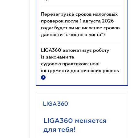
Перезагрузка сроков налоговых
проверок после 1 августа 2026
года: будет ли исчисление сроков
давности "с чистого листа"?
LIGA360 автоматизує роботу
із законами та
судовою практикою: нові
інструменти для точніших рішень
R
LIGA360 меняется
для тебя!