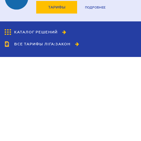
ТАРИФЫ
ПОДРОБНЕЕ
КАТАЛОГ РЕШЕНИЙ
ВСЕ ТАРИФЫ ЛІГА:ЗАКОН
Сотрудничество
Агенты
Дилеры
Политика
конфиденциальности
Условия использования
сайта
Реклама
Блог