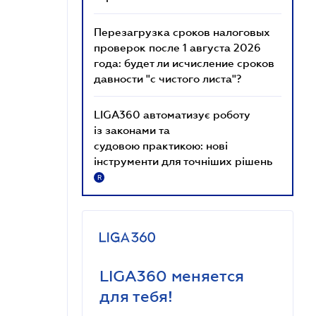
Перезагрузка сроков налоговых
проверок после 1 августа 2026
года: будет ли исчисление сроков
давности "с чистого листа"?
LIGA360 автоматизує роботу
із законами та
судовою практикою: нові
інструменти для точніших рішень
R
LIGA360 меняется
для тебя!