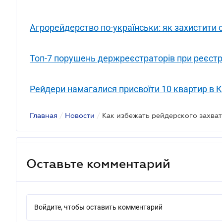
Агрорейдерство по-українськи: як захистити
Топ-7 порушень держреєстраторів при реєстра
Рейдери намагалися присвоїти 10 квартир в К
Главная
/
Новости
/
Как избежать рейдерского захва
Оставьте комментарий
Войдите, чтобы оставить комментарий