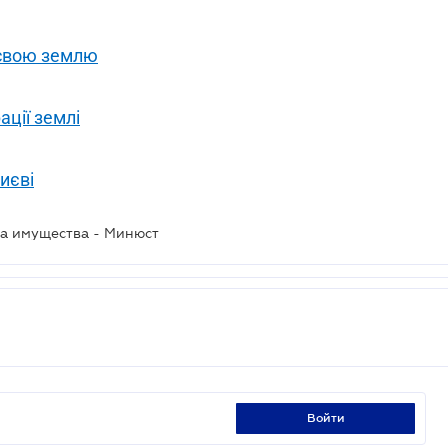
 свою землю
ції землі
иєві
та имущества - Минюст
войти