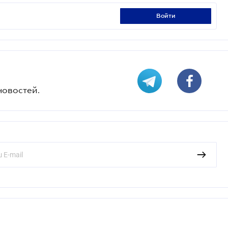
войти
новостей.