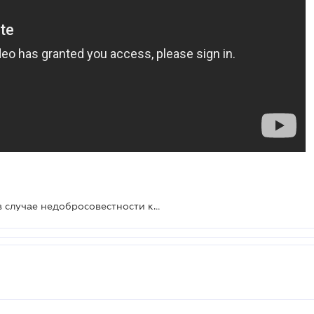
Налогоплательщики несут риски в случае недобросовестности контрагентов