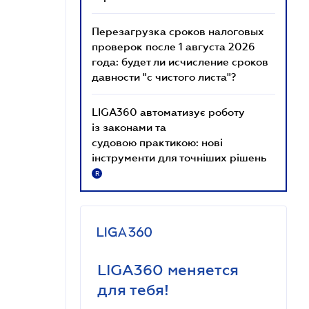
Перезагрузка сроков налоговых
проверок после 1 августа 2026
года: будет ли исчисление сроков
давности "с чистого листа"?
LIGA360 автоматизує роботу
із законами та
судовою практикою: нові
інструменти для точніших рішень
R
LIGA360 меняется
для тебя!