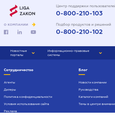
Центр поддержки пользователе
0-800-210-103
Подбор продуктов и решений
О КОМПАНИИ
0-800-210-102
Новостные
Информационно-правовые
порталы
системы
ЮРЛИГА
Право Украины
Сотрудничество
Блог
БИЗНЕС
ГРАНД
БУХГАЛТЕР.ua
ПРАЙМ
Агенты
Новости компании
Дилеры
Руководства
БУХГАЛТЕР ПРОФ
Политика конфиденциальности
Каталоги компаний
ЮРИСТ ПРОФ
Условия использования сайта
Темы в центре внимани
ЮРИСТ
Реклама