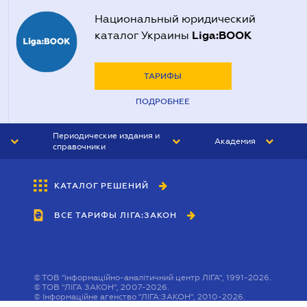
Национальный юридический
Liga:BOOK
каталог Украины
ТАРИФЫ
ПОДРОБНЕЕ
Периодические издания и
Академия
справочники
ЮРИСТ&ЗАКОН
АКАДЕМИЯ ЛІГА:ЗАКОН
КАТАЛОГ РЕШЕНИЙ
БУХГАЛТЕР&ЗАКОН
ВСЕ ТАРИФЫ ЛІГА:ЗАКОН
ВЕСТНИК МСФО
ИНТЕРБУХ
ЛИЧНЫЙ ЭКСПЕРТ
©
ТОВ "інформаційно-аналітичний центр ЛІГА", 1991-2026.
©
ТОВ "ЛІГА ЗАКОН", 2007-2026.
©
Інформаційне агенство "ЛІГА:ЗАКОН", 2010-2026.