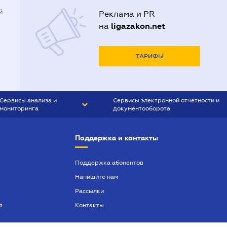
й
Реклама и PR
ligazakon.net
на
ТАРИФЫ
Сервисы анализа и
Сервисы электронной отчетности и
мониторинга
документооборота
CONTR AGENT
Liga:REPORT
Поддержка и контакты
SMS-МАЯК
VERDICTUM
Поддержка абонентов
Напишите нам
SEMANTRUM
Рассылки
SMS-МАЯК ИПОТЕКА
я
Контакты