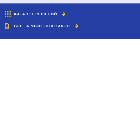
КАТАЛОГ РЕШЕНИЙ
ВСЕ ТАРИФЫ ЛІГА:ЗАКОН
Сотрудничество
Агенты
Дилеры
Политика
конфиденциальности
Условия использования
сайта
Реклама
Блог
Новости компании
Руководства