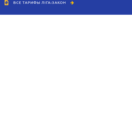
ВСЕ ТАРИФЫ ЛІГА:ЗАКОН
Сотрудничество
Агенты
Дилеры
Политика
конфиденциальности
Условия использования
сайта
Реклама
Блог
Новости компании
Руководства
Каталоги компаний
Темы в центре внимания