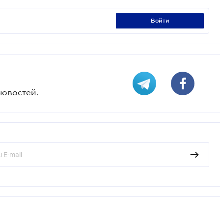
войти
новостей.