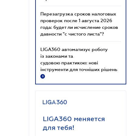
Перезагрузка сроков налоговых
проверок после 1 августа 2026
года: будет ли исчисление сроков
давности "с чистого листа"?
LIGA360 автоматизує роботу
із законами та
судовою практикою: нові
інструменти для точніших рішень
R
LIGA360 меняется
для тебя!