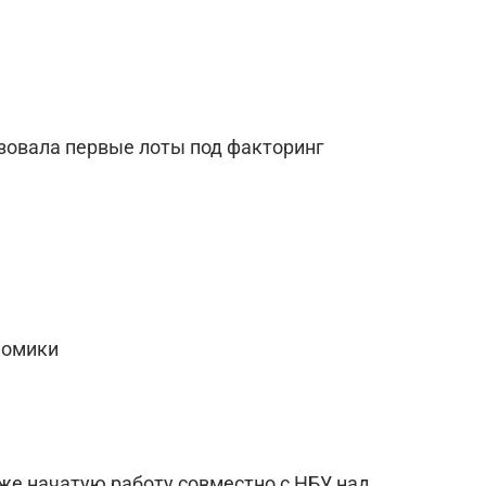
изовала первые лоты под факторинг
номики
е начатую работу совместно с НБУ над