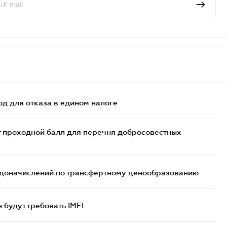
д для отказа в едином налоге
т проходной балл для перечня добросовестных
т доначислений по трансфертному ценообразованию
н будут требовать IMEI