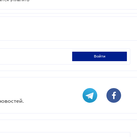
войти
новостей.