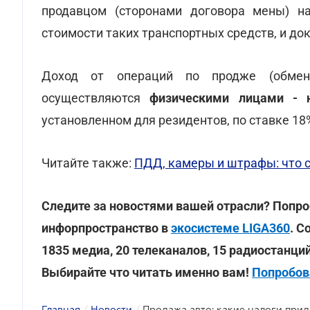
продавцом (сторонами договора мены) на
стоимости таких транспортных средств, и до
Доход от операций по продже (обмен
осуществляются
физическими лицами - 
установленном для резидентов, по ставке 18
Читайте также:
ПДД, камеры и штрафы: что с
Следите за новостями вашей отрасли? Попро
инфорпространство в
экосистеме LIGA360
. С
1835 медиа, 20 телеканалов, 15 радиостанци
Выбирайте что читать именно вам!
Попробов
Главная
/
Новости
/
Продажа авто: какие налоги прид