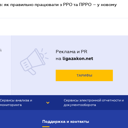
в: як правильно працювати з РРО та ПРРО – у новому
й
Реклама и PR
ligazakon.net
на
ТАРИФЫ
Сервисы анализа и
Сервисы электронной отчетности и
мониторинга
документооборота
CONTR AGENT
Liga:REPORT
Поддержка и контакты
SMS-МАЯК