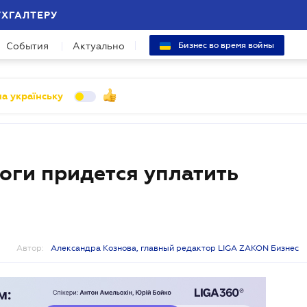
УХГАЛТЕРУ
События
Актуально
Бизнес во время войны
а українську
оги придется уплатить
Автор:
Александра Кознова, главный редактор LIGA ZAKON Бизнес