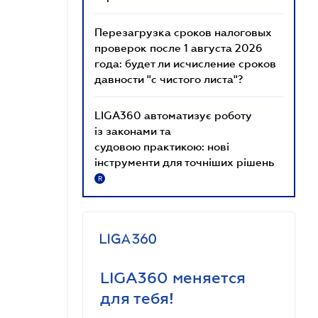
Перезагрузка сроков налоговых
проверок после 1 августа 2026
года: будет ли исчисление сроков
давности "с чистого листа"?
LIGA360 автоматизує роботу
із законами та
судовою практикою: нові
інструменти для точніших рішень
R
LIGA360 меняется
для тебя!