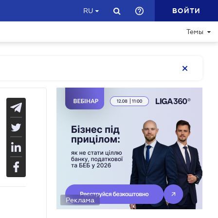
ВОЙТИ
RU
Темы
Реклама