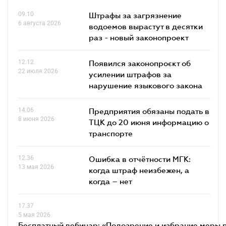
09.10
Штрафы за загрязнение
6 августа 2026
водоемов вырастут в десятки
раз - новый законопроект
12.12
Появился законопроєкт об
22 июля 2026
усилении штрафов за
нарушение языкового закона
14.06
Предприятия обязаны подать в
8 июня 2026
ТЦК до 20 июня информацию о
транспорте
12.36
Ошибка в отчётности МГК:
13 мая 2026
когда штраф неизбежен, а
когда – нет
17.37
5 мая 2026
Бесплатный вебинар: «Подозрение и избрание меры п