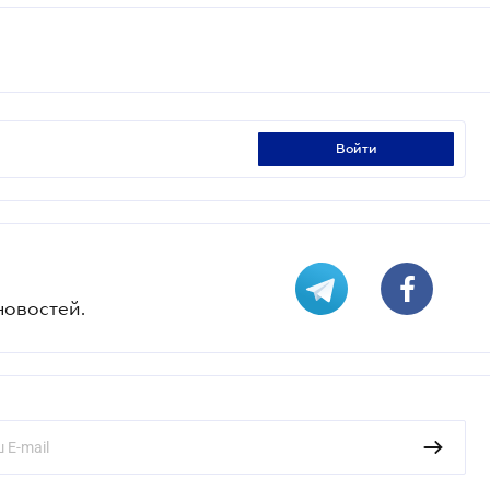
войти
новостей.