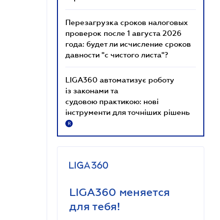
Перезагрузка сроков налоговых
проверок после 1 августа 2026
года: будет ли исчисление сроков
давности "с чистого листа"?
LIGA360 автоматизує роботу
із законами та
судовою практикою: нові
інструменти для точніших рішень
R
LIGA360 меняется
для тебя!