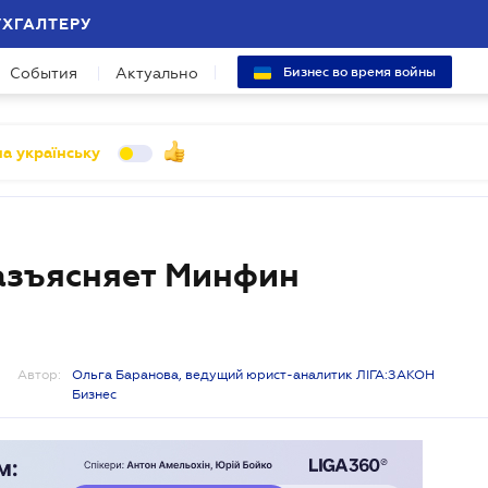
УХГАЛТЕРУ
События
Актуально
Бизнес во время войны
а українську
разъясняет Минфин
Автор:
Ольга Баранова, ведущий юрист-аналитик ЛІГА:ЗАКОН
Бизнес