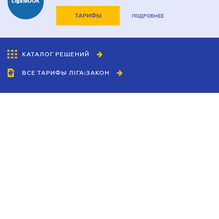
ТАРИФЫ
ПОДРОБНЕЕ
КАТАЛОГ РЕШЕНИЙ
ВСЕ ТАРИФЫ ЛІГА:ЗАКОН
Сотрудничество
Агенты
Дилеры
Политика
конфиденциальности
Условия использования
сайта
Реклама
Блог