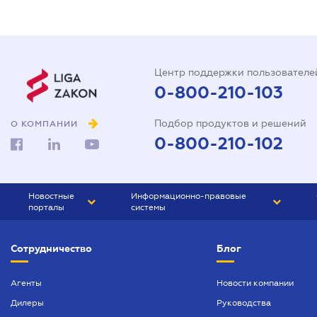
Центр поддержки пользователе
0-800-210-103
Подбор продуктов и решений
О КОМПАНИИ
0-800-210-102
Новостные
Информационно-правовые
порталы
системы
ЮРЛИГА
Право Украины
Сотрудничество
Блог
БИЗНЕС
ГРАНД
БУХГАЛТЕР.ua
ПРАЙМ
Агенты
Новости компании
Дилеры
Руководства
БУХГАЛТЕР ПРОФ