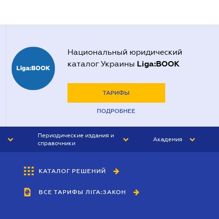
Национальный юридический
Liga:BOOK
каталог Украины
ТАРИФЫ
ПОДРОБНЕЕ
Периодические издания и
Академия
справочники
ЮРИСТ&ЗАКОН
АКАДЕМИЯ ЛІГА:ЗАКОН
КАТАЛОГ РЕШЕНИЙ
БУХГАЛТЕР&ЗАКОН
ВСЕ ТАРИФЫ ЛІГА:ЗАКОН
ВЕСТНИК МСФО
ИНТЕРБУХ