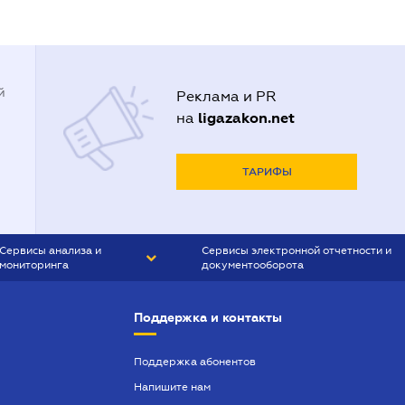
й
Реклама и PR
ligazakon.net
на
ТАРИФЫ
Сервисы анализа и
Сервисы электронной отчетности и
мониторинга
документооборота
CONTR AGENT
Liga:REPORT
Поддержка и контакты
SMS-МАЯК
VERDICTUM
Поддержка абонентов
Напишите нам
SEMANTRUM