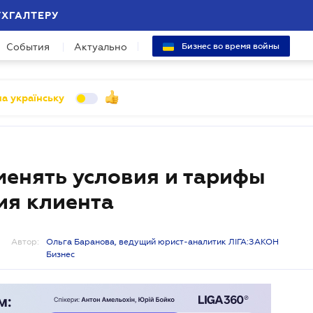
УХГАЛТЕРУ
События
Актуально
Бизнес во время войны
а українську
менять условия и тарифы
ия клиента
Автор:
Ольга Баранова, ведущий юрист-аналитик ЛІГА:ЗАКОН
Бизнес