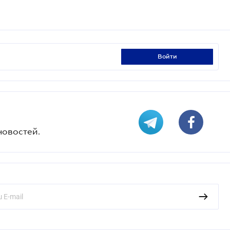
войти
новостей.