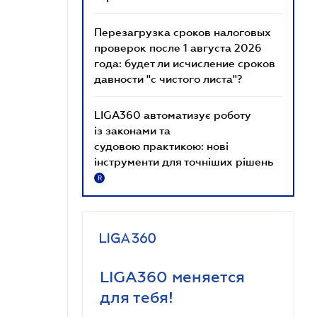
Перезагрузка сроков налоговых
проверок после 1 августа 2026
года: будет ли исчисление сроков
давности "с чистого листа"?
LIGA360 автоматизує роботу
із законами та
судовою практикою: нові
інструменти для точніших рішень
R
LIGA360 меняется
для тебя!