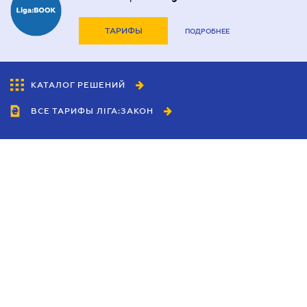
ТАРИФЫ
ПОДРОБНЕЕ
КАТАЛОГ РЕШЕНИЙ
ВСЕ ТАРИФЫ ЛІГА:ЗАКОН
Сотрудничество
Агенты
Дилеры
Политика
конфиденциальности
Условия использования
сайта
Реклама
Блог