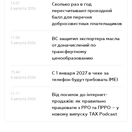
15.07
Сколько раз в год
6 августа 2026
пересчитывают проходной
балл для перечня
добросовестных плательщиков
17.00
ВС защитил экспортера масла
5 августа 2026
от доначислений по
трансфертному
ценообразованию
15.44
С 1 января 2027 в чеке за
4 августа 2026
телефон будут требовать IMEI
11.11
Від посилок до інтернет-
4 августа 2026
продажів: як правильно
працювати з РРО та ПРРО – у
новому випуску TAX Podcast