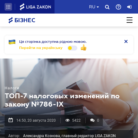
RU
БІЗНЕС
Ця сторінка доступна рідною мовою.
Перейти на українську
Налоги
ТОП-7 налоговых изменений по
закону №786-ІХ
14.50, 20 августа 2020
5422
0
Автор:
Александра Кознова, главный редактор LIGA ZAKON