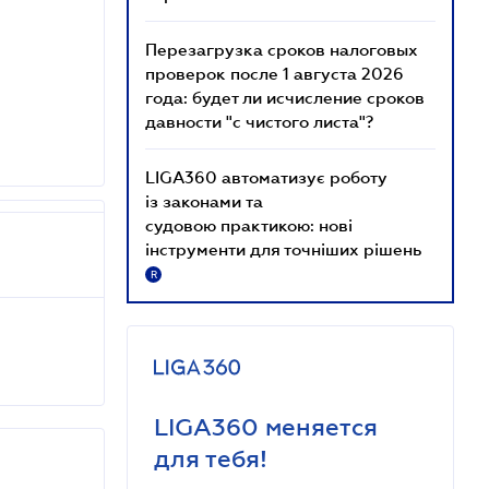
Перезагрузка сроков налоговых
проверок после 1 августа 2026
года: будет ли исчисление сроков
давности "с чистого листа"?
LIGA360 автоматизує роботу
із законами та
судовою практикою: нові
інструменти для точніших рішень
R
LIGA360 меняется
для тебя!