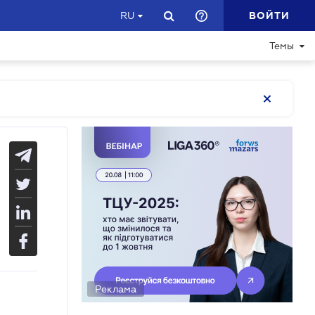
ВОЙТИ
RU
Темы
Реклама