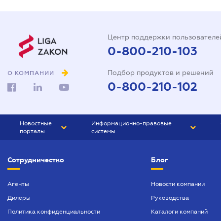
Центр поддержки пользователе
0-800-210-103
Подбор продуктов и решений
О КОМПАНИИ
0-800-210-102
Новостные
Информационно-правовые
порталы
системы
ЮРЛИГА
Право Украины
Сотрудничество
Блог
БИЗНЕС
ГРАНД
БУХГАЛТЕР.ua
ПРАЙМ
Агенты
Новости компании
Дилеры
Руководства
БУХГАЛТЕР ПРОФ
Политика конфиденциальности
Каталоги компаний
ЮРИСТ ПРОФ