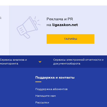
й
Реклама и PR
ligazakon.net
на
ТАРИФЫ
Сервисы анализа и
Сервисы электронной отчетности и
мониторинга
документооборота
CONTR AGENT
Liga:REPORT
Поддержка и контакты
SMS-МАЯК
VERDICTUM
Поддержка абонентов
Напишите нам
SEMANTRUM
Рассылки
SMS-МАЯК ИПОТЕКА