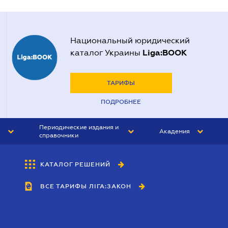
Национальный юридический
Liga:BOOK
каталог Украины
ТАРИФЫ
ПОДРОБНЕЕ
Периодические издания и
Академия
справочники
ЮРИСТ&ЗАКОН
АКАДЕМИЯ ЛІГА:ЗАКОН
КАТАЛОГ РЕШЕНИЙ
БУХГАЛТЕР&ЗАКОН
ВСЕ ТАРИФЫ ЛІГА:ЗАКОН
ВЕСТНИК МСФО
ИНТЕРБУХ
ЛИЧНЫЙ ЭКСПЕРТ