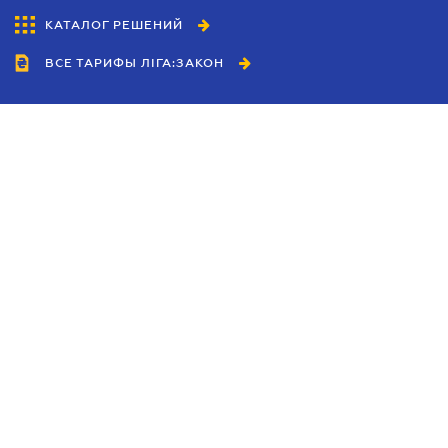
КАТАЛОГ РЕШЕНИЙ
ВСЕ ТАРИФЫ ЛІГА:ЗАКОН
Сотрудничество
Агенты
Дилеры
Политика
конфиденциальности
Условия использования
сайта
Реклама
Блог
Новости компании
Руководства
Каталоги компаний