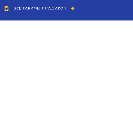
ВСЕ ТАРИФЫ ЛІГА:ЗАКОН
Сотрудничество
Агенты
Дилеры
Политика
конфиденциальности
Условия использования
сайта
Реклама
Блог
Новости компании
Руководства
Каталоги компаний
Темы в центре внимания