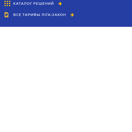
КАТАЛОГ РЕШЕНИЙ
ВСЕ ТАРИФЫ ЛІГА:ЗАКОН
Сотрудничество
Агенты
Дилеры
Политика
конфиденциальности
Условия использования
сайта
Реклама
Блог
Новости компании
Руководства
Каталоги компаний