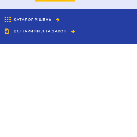
КАТАЛОГ РІШЕНЬ
ВСІ ТАРИФИ ЛІГА:ЗАКОН
Співробітництво
Агенти
Дилери
Політика конфіденційності
Умови використання сайту
Реклама
Блог
Новини компанії
Керівництва
Каталоги компаній