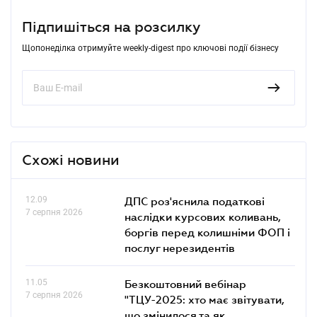
Підпишіться на розсилку
Щопонеділка отримуйте weekly-digest про ключові події бізнесу
Схожі новини
12.09
ДПС роз'яснила податкові
7 серпня 2026
наслідки курсових коливань,
боргів перед колишніми ФОП і
послуг нерезидентів
11.05
Безкоштовний вебінар
7 серпня 2026
"ТЦУ-2025: хто має звітувати,
що змінилося та як