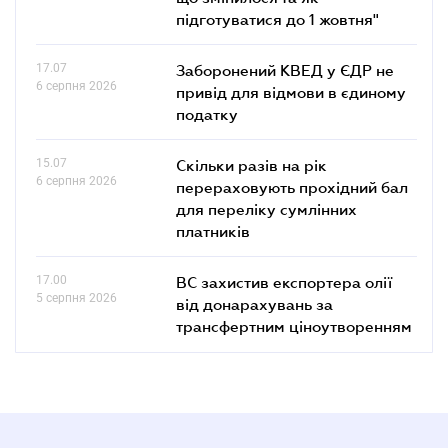
підготуватися до 1 жовтня"
17.07
Заборонений КВЕД у ЄДР не
6 серпня 2026
привід для відмови в єдиному
податку
15.07
Скільки разів на рік
6 серпня 2026
перераховують прохідний бал
для переліку сумлінних
платників
17.00
ВС захистив експортера олії
5 серпня 2026
від донарахувань за
трансфертним ціноутворенням