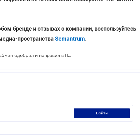
юбом бренде и отзывах о компании, воспользуйтесь
 медиа-пространства
Semantrum
.
Проект Госбюджета на 2021 год: Кабмин одобрил и направил в Парламент
войти