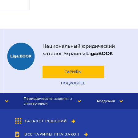
Национальный юридический
Liga:BOOK
каталог Украины
ТАРИФЫ
ПОДРОБНЕЕ
Периодические издания и
Академия
справочники
ЮРИСТ&ЗАКОН
АКАДЕМИЯ ЛІГА:ЗАКОН
КАТАЛОГ РЕШЕНИЙ
БУХГАЛТЕР&ЗАКОН
ВСЕ ТАРИФЫ ЛІГА:ЗАКОН
ВЕСТНИК МСФО