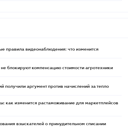
ые правила видеонаблюдения: что изменится
 не блокируют компенсацию стоимости агротехники
 получили аргумент против начислений за тепло
цы: как изменится растаможивание для маркетплейсов
бования взыскателей о принудительном списании