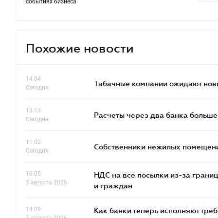
событиях бизнеса
Похожие новости
14.04
Табачные компании ожидают нов
Сегодня
13.13
Расчеты через два банка больше
Сегодня
11.02
Собственники нежилых помещений
Сегодня
16.05
НДС на все посылки из-за грани
5 августа 2026
и граждан
14.09
Как банки теперь исполняют тре