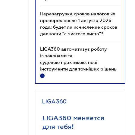
Перезагрузка сроков налоговых
проверок после 1 августа 2026
года: будет ли исчисление сроков
давности "с чистого листа"?
LIGA360 автоматизує роботу
із законами та
судовою практикою: нові
інструменти для точніших рішень
R
LIGA360 меняется
для тебя!