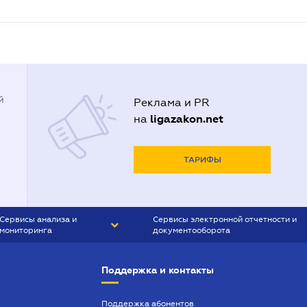
й
Реклама и PR
ligazakon.net
на
ТАРИФЫ
Сервисы анализа и
Сервисы электронной отчетности и
мониторинга
документооборота
CONTR AGENT
Liga:REPORT
Поддержка и контакты
SMS-МАЯК
VERDICTUM
Поддержка абонентов