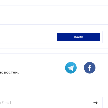
войти
новостей.