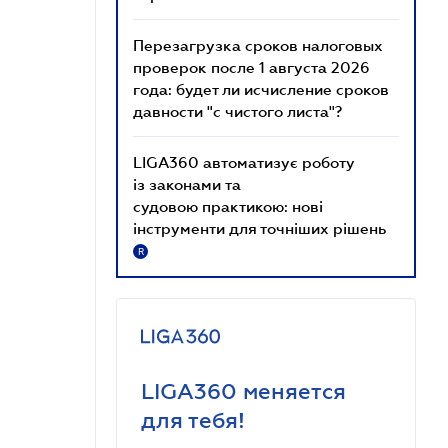
Перезагрузка сроков налоговых
проверок после 1 августа 2026
года: будет ли исчисление сроков
давности "с чистого листа"?
LIGA360 автоматизує роботу
із законами та
судовою практикою: нові
інструменти для точніших рішень
R
LIGA360 меняется
для тебя!