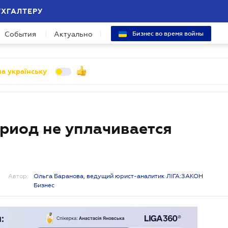
УХГАЛТЕРУ
События
Актуально
Бизнес во время войны
а українську
ериод не уплачивается
Автор:
Ольга Баранова, ведущий юрист-аналитик ЛІГА:ЗАКОН
Бизнес