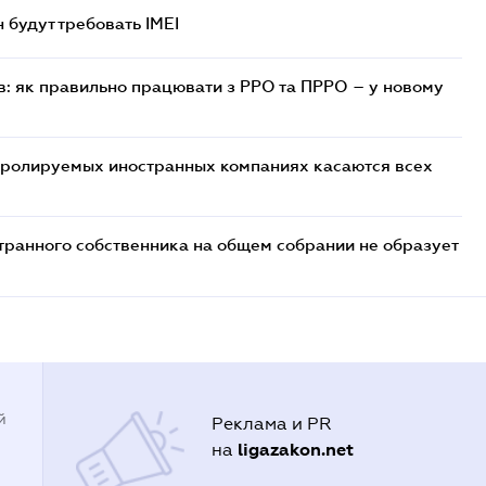
н будут требовать IMEI
в: як правильно працювати з РРО та ПРРО – у новому
тролируемых иностранных компаниях касаются всех
транного собственника на общем собрании не образует
й
Реклама и PR
ligazakon.net
на