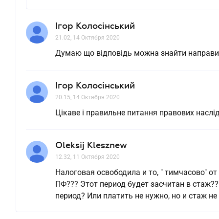
Ігор Колосінський
21.02, 14 Октября 2020
Думаю що відповідь можна знайти направив
Ігор Колосінський
20.15, 14 Октября 2020
Цікаве і правильне питання правових наслід
Oleksij Klesznew
12.32, 11 Октября 2020
Налоговая освободила и то, " тимчасово" от 
ПФ??? Этот период будет засчитан в стаж??
период? Или платить не нужно, но и стаж не