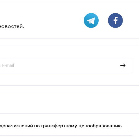
новостей.
т доначислений по трансфертному ценообразованию