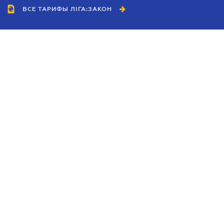
ВСЕ ТАРИФЫ ЛІГА:ЗАКОН
Сотрудничество
Агенты
Дилеры
Политика
конфиденциальности
Условия использования
сайта
Реклама
Блог
Новости компании
Руководства
Каталоги компаний
Темы в центре внимания