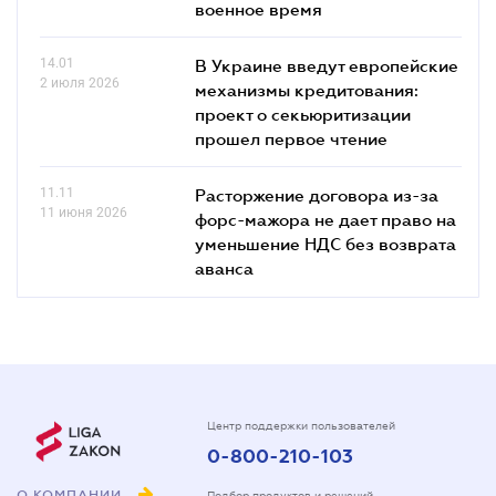
военное время
14.01
В Украине введут европейские
2 июля 2026
механизмы кредитования:
проект о секьюритизации
прошел первое чтение
11.11
Расторжение договора из-за
11 июня 2026
форс-мажора не дает право на
уменьшение НДС без возврата
аванса
Центр поддержки пользователей
0-800-210-103
О КОМПАНИИ
Подбор продуктов и решений