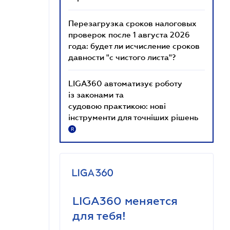
Перезагрузка сроков налоговых
проверок после 1 августа 2026
года: будет ли исчисление сроков
давности "с чистого листа"?
LIGA360 автоматизує роботу
із законами та
судовою практикою: нові
інструменти для точніших рішень
R
LIGA360 меняется
для тебя!