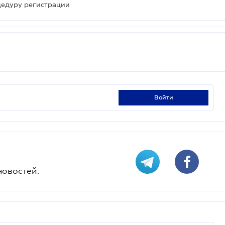
цедуру регистрации
войти
новостей.