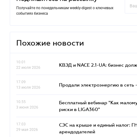
Получайте по понедельникам weekly-digest о ключевых
событиях бизнеса
Похожие новости
10.01
КВЭД и NACE 2.1-UA: бизнес дол
22 июля 2026
17.09
Продали электроэнергию в сеть 
13 июля 2026
10.55
Бесплатный вебинар "Как малому
3 июня 2026
риски в LIGA360"
17.03
СЭС на крыше и единый налог: Г
29 мая 2026
арендодателей