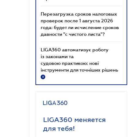
Перезагрузка сроков налоговых
проверок после 1 августа 2026
года: будет ли исчисление сроков
давности "с чистого листа"?
LIGA360 автоматизує роботу
із законами та
судовою практикою: нові
інструменти для точніших рішень
R
LIGA360 меняется
для тебя!