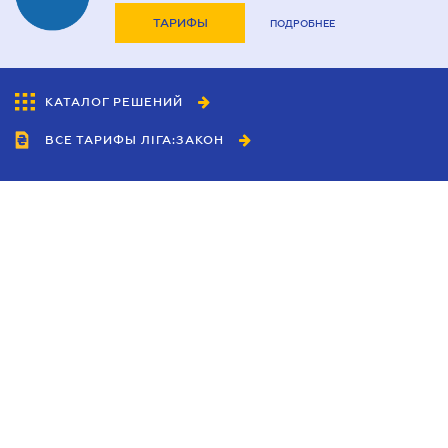
ТАРИФЫ
ПОДРОБНЕЕ
КАТАЛОГ РЕШЕНИЙ
ВСЕ ТАРИФЫ ЛІГА:ЗАКОН
Сотрудничество
Агенты
Дилеры
Политика
конфиденциальности
Условия использования
сайта
Реклама
Блог