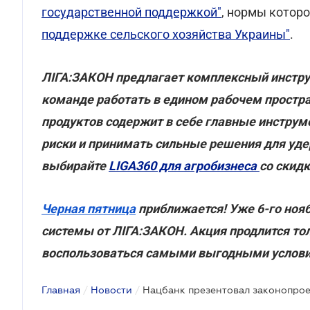
государственной поддержкой"
, нормы котор
поддержке сельского хозяйства Украины"
.
ЛІГА:ЗАКОН предлагает комплексный инстр
команде работать в едином рабочем простр
продуктов содержит в себе главные инстру
риски и принимать сильные решения для уде
выбирайте
LIGA360 для агробизнеса
со скидк
Черная пятница
приближается! Уже 6-го нояб
системы от ЛІГА:ЗАКОН. Акция продлится тол
воспользоваться самыми выгодными условия
Главная
/
Новости
/