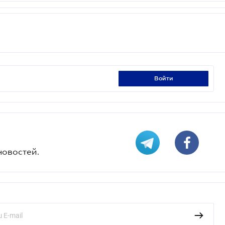
войти
новостей.