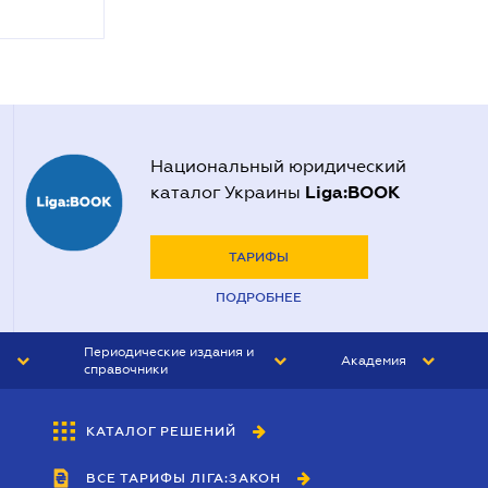
Национальный юридический
Liga:BOOK
каталог Украины
ТАРИФЫ
ПОДРОБНЕЕ
Периодические издания и
Академия
справочники
ЮРИСТ&ЗАКОН
АКАДЕМИЯ ЛІГА:ЗАКОН
КАТАЛОГ РЕШЕНИЙ
БУХГАЛТЕР&ЗАКОН
ВСЕ ТАРИФЫ ЛІГА:ЗАКОН
ВЕСТНИК МСФО