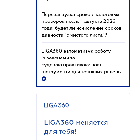
Перезагрузка сроков налоговых
проверок после 1 августа 2026
года: будет ли исчисление сроков
давности "с чистого листа"?
LIGA360 автоматизує роботу
із законами та
судовою практикою: нові
інструменти для точніших рішень
R
LIGA360 меняется
для тебя!