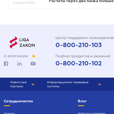
Расчеты через два банка больше
6 августа 2026
Центр поддержки пользователе
0-800-210-103
Подбор продуктов и решений
О КОМПАНИИ
0-800-210-102
Новостные
Информационно-правовые
порталы
системы
ЮРЛИГА
Право Украины
Сотрудничество
Блог
БИЗНЕС
ГРАНД
БУХГАЛТЕР.ua
ПРАЙМ
Агенты
Новости компании