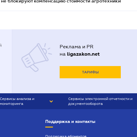
 не блокируют компенсацию стоимости агротехники
й
Реклама и PR
ligazakon.net
на
ТАРИФЫ
Сервисы анализа и
Сервисы электронной отчетности и
мониторинга
документооборота
CONTR AGENT
Liga:REPORT
Поддержка и контакты
SMS-МАЯК
VERDICTUM
Поддержка абонентов