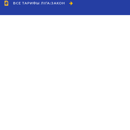
ВСЕ ТАРИФЫ ЛІГА:ЗАКОН
Сотрудничество
Агенты
Дилеры
Политика
конфиденциальности
Условия использования
сайта
Реклама
Блог
Новости компании
Руководства
Каталоги компаний
Темы в центре внимания