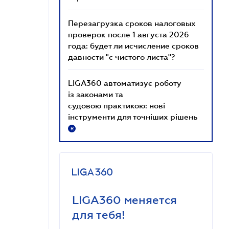
Перезагрузка сроков налоговых
проверок после 1 августа 2026
года: будет ли исчисление сроков
давности "с чистого листа"?
LIGA360 автоматизує роботу
із законами та
судовою практикою: нові
інструменти для точніших рішень
R
LIGA360 меняется
для тебя!