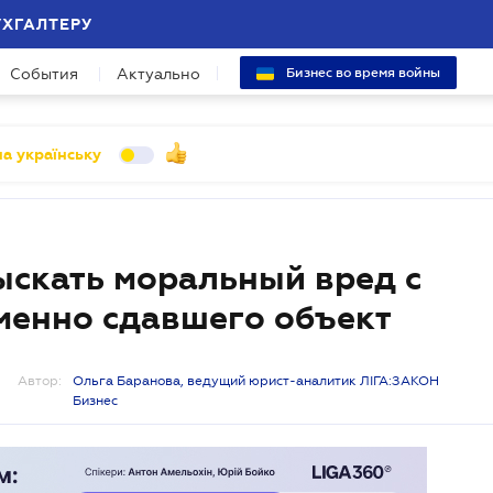
УХГАЛТЕРУ
События
Актуально
Бизнес во время войны
а українську
ыскать моральный вред с
менно сдавшего объект
Автор:
Ольга Баранова, ведущий юрист-аналитик ЛІГА:ЗАКОН
Бизнес