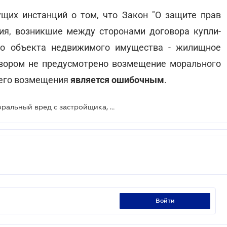
щих инстанций о том, что Закон "О защите прав
ия, возникшие между сторонами договора купли-
но объекта недвижимого имущества - жилищное
овором не предусмотрено возмещение морального
 его возмещения
является ошибочным
.
ВС ответил, можно ли взыскать моральный вред с застройщика, несвоевременно сдавшего объект
войти