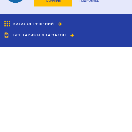
ТАРИФЫ
ПОДРОБНЕЕ
КАТАЛОГ РЕШЕНИЙ
ВСЕ ТАРИФЫ ЛІГА:ЗАКОН
Сотрудничество
Агенты
Дилеры
Политика
конфиденциальности
Условия использования
сайта
Реклама
Блог
Новости компании